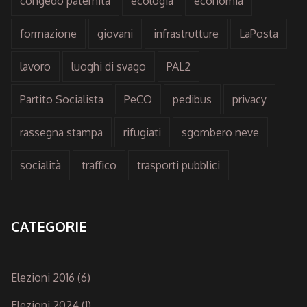
congedo paternità
ecologia
economia
formazione
giovani
infrastrutture
LaPosta
lavoro
luoghi di svago
PAL2
Partito Socialista
PeCO
pedibus
privacy
rassegna stampa
rifugiati
sgombero neve
socialità
traffico
trasporti pubblici
CATEGORIE
Elezioni 2016
(6)
Elezioni 2024
(1)