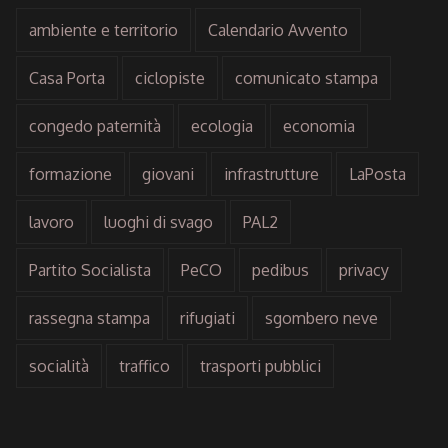
ambiente e territorio
Calendario Avvento
Casa Porta
ciclopiste
comunicato stampa
congedo paternità
ecologia
economia
formazione
giovani
infrastrutture
LaPosta
lavoro
luoghi di svago
PAL2
Partito Socialista
PeCO
pedibus
privacy
rassegna stampa
rifugiati
sgombero neve
socialità
traffico
trasporti pubblici