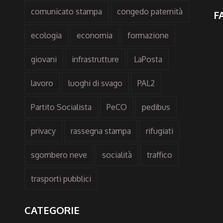
comunicato stampa
congedo paternità
F
ecologia
economia
formazione
giovani
infrastrutture
LaPosta
lavoro
luoghi di svago
PAL2
Partito Socialista
PeCO
pedibus
privacy
rassegna stampa
rifugiati
sgombero neve
socialità
traffico
trasporti pubblici
CATEGORIE