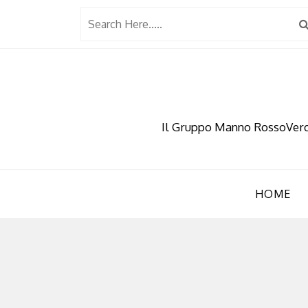
Skip
to
content
Il Gruppo Manno RossoVerde 
HOME