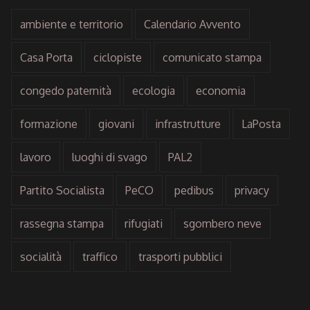
ambiente e territorio
Calendario Avvento
Casa Porta
ciclopiste
comunicato stampa
congedo paternità
ecologia
economia
formazione
giovani
infrastrutture
LaPosta
lavoro
luoghi di svago
PAL2
Partito Socialista
PeCO
pedibus
privacy
rassegna stampa
rifugiati
sgombero neve
socialità
traffico
trasporti pubblici