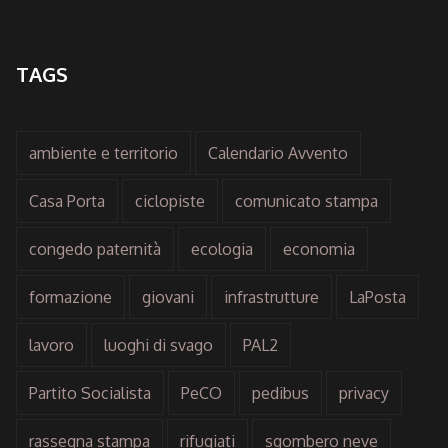
TAGS
ambiente e territorio
Calendario Avvento
Casa Porta
ciclopiste
comunicato stampa
congedo paternità
ecologia
economia
formazione
giovani
infrastrutture
LaPosta
lavoro
luoghi di svago
PAL2
Partito Socialista
PeCO
pedibus
privacy
rassegna stampa
rifugiati
sgombero neve