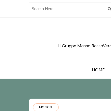
Skip
to
content
Il Gruppo Manno RossoVerde 
HOME
MOZIONI