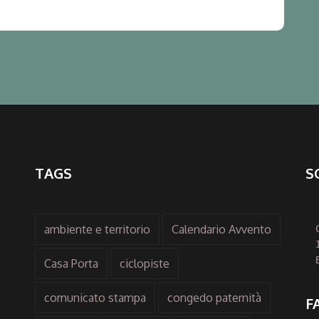
TAGS
S
ambiente e territorio
Calendario Avvento
Casa Porta
ciclopiste
comunicato stampa
congedo paternità
F