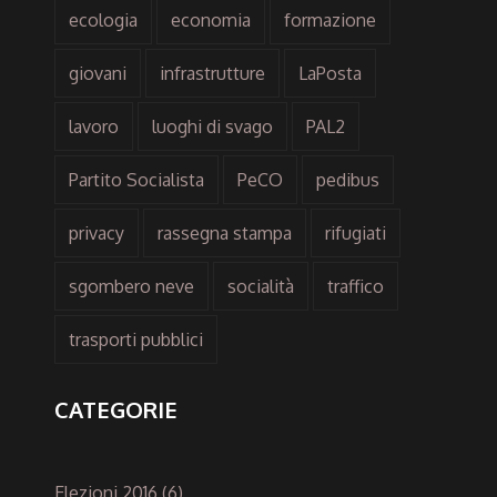
ecologia
economia
formazione
giovani
infrastrutture
LaPosta
lavoro
luoghi di svago
PAL2
Partito Socialista
PeCO
pedibus
privacy
rassegna stampa
rifugiati
sgombero neve
socialità
traffico
trasporti pubblici
CATEGORIE
Elezioni 2016
(6)