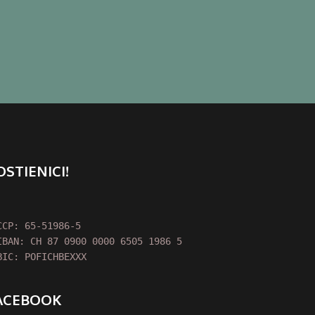
OSTIENICI!
CCP: 65-51986-5

IBAN: CH 87 0900 0000 6505 1986 5

BIC: POFICHBEXXX
ACEBOOK