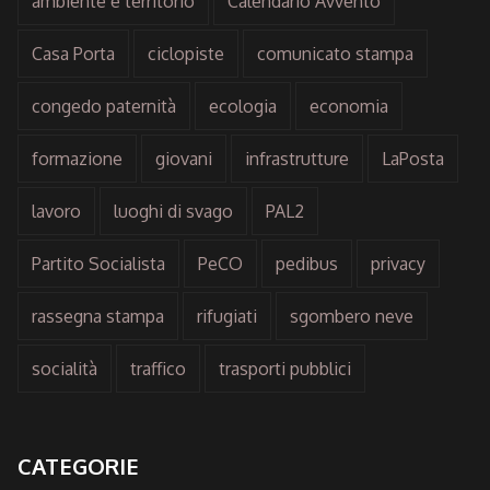
ambiente e territorio
Calendario Avvento
Casa Porta
ciclopiste
comunicato stampa
congedo paternità
ecologia
economia
formazione
giovani
infrastrutture
LaPosta
lavoro
luoghi di svago
PAL2
Partito Socialista
PeCO
pedibus
privacy
rassegna stampa
rifugiati
sgombero neve
socialità
traffico
trasporti pubblici
CATEGORIE